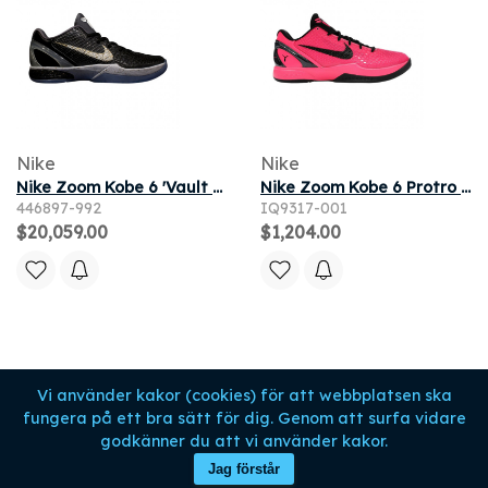
Nike
Nike
Nike Zoom Kobe 6 'Vault Anniversary' | Black | Men's Size 11
Nike Zoom Kobe 6 Protro 'Kay Yow Think Pink' 2026 | Men's Size 9.5
446897-992
IQ9317-001
$20,059.00
$1,204.00
Vi använder kakor (cookies) för att webbplatsen ska
fungera på ett bra sätt för dig. Genom att surfa vidare
godkänner du att vi använder kakor.
Jag förstår