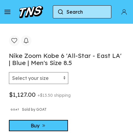
Search
Home
Nike
Nike Kobe 6
Nike Zoom Kobe 6
Nike Zoom Kobe 6 'All-Star - East LA'
| Blue | Men's Size 8.5
$1,127.00
+$13.50 shipping
Sold by GOAT
Buy