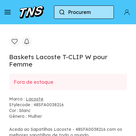
Procurem
Casa
Lacoste
Baskets Lacoste T-CLIP W pou
Baskets Lacoste T-CLIP W pour
Femme
Fora de estoque
Marca :
Lacoste
Stylecode : 48SFA0038216
Cor : blanc
Gênero : Mulher
Aceda ao Sapatilhas Lacoste - 48SFA0038216 com os
melhores sapatilhas de todo o mundo.