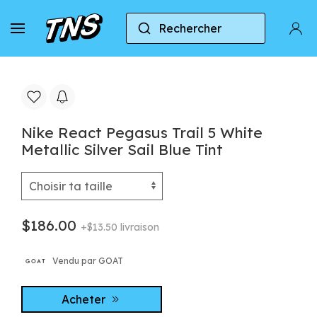
Rechercher
Accueil
Nike
Nike Air Zoom Pegasus
Nike
Nike React Pegasus Trail 5 White
Metallic Silver Sail Blue Tint
$186.00
+$13.50 livraison
Vendu par GOAT
Acheter