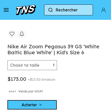
Rechercher
Accueil
Nike
Nike Air Zoom Pegasus
Nike
Nike Air Zoom Pegasus 39 GS 'White
Baltic Blue White' | Kid's Size 6
$173.00
+$13.50 livraison
Vendu par GOAT
Acheter