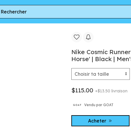
ke Cosmic Runner PSV 'Pegasus Pack - Year of the Horse' | Black |
Nike Cosmic Runner
Horse' | Black | Men'
$115.00
+$13.50 livraison
Vendu par GOAT
Acheter