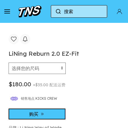
搜索
家
Li Ning Way of Wade
LiNing Reburn 2.0 EZ-F
LiNing Reburn 2.0 EZ-Fit
$180.00
+$35.00 配送运费
销售地点 KICKS CREW
购买
品牌 :
Li Ning Way of Wade