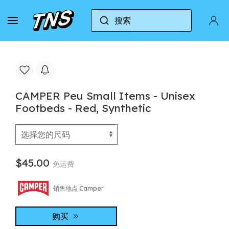
搜索
家
Camper
CAMPER Peu Small Items - Unisex F
CAMPER Peu Small Items - Unisex
Footbeds - Red, Synthetic
$45.00
免运费
销售地点 Camper
购买