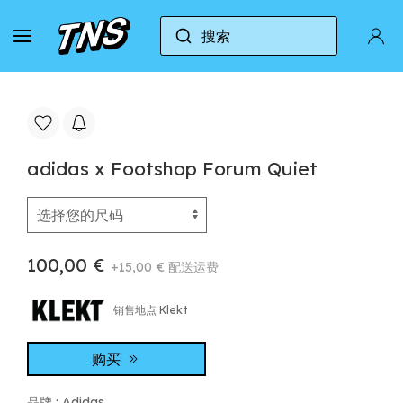
搜索
家
Adidas
Adidas Forum
adidas x Footsh
adidas x Footshop Forum Quiet
100,00 €
+15,00 € 配送运费
销售地点 Klekt
购买
品牌 :
Adidas