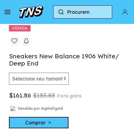
Procurem
Casa
New Balance
New Balance 1906R
VENDA
Sneakers New Balance 1906 White/
Deep End
$161.86
$183.83
Frete grátis
Vendido por Asphaltgold
Comprar