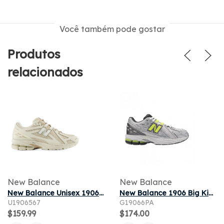
Você também pode gostar
Produtos
relacionados
New Balance
New Balance
New Balance Unisex 1906R Sneakers - Beige/White
New Balance 1906 Big Kid 'White Metallic Silver Lime' | Kid's Size 6
U1906567
G19066PA
$159.99
$174.00