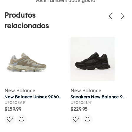
Você também pode gostar
Produtos
relacionados
New Balance
New Balance
New Balance Unisex 9060 Sneakers - Grey
Sneakers New Balance 9060 Black/ Blacktop
U90608AP
U90604U4
$159.99
$229.95