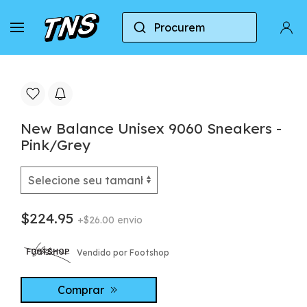
Procurem
Casa
New Balance
New Balance 9060
Ne
New Balance Unisex 9060 Sneakers -
Pink/Grey
$224.95
+$26.00 envio
Vendido por Footshop
Comprar