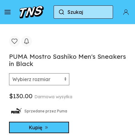
Szukaj
Do domu
Puma
Puma Mostro
PUMA Mostr
PUMA Mostro Sashiko Men's Sneakers
in Black
$130.00
Darmowa wysyłka
Sprzedane przez Puma
Kupię