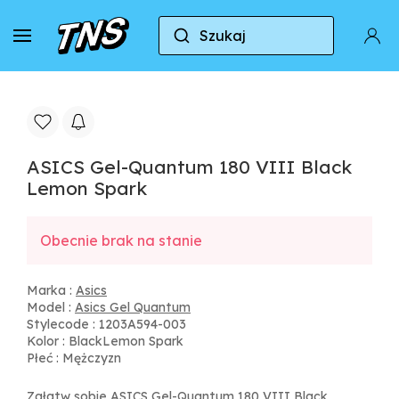
Szukaj
Do domu
Asics
Asics Gel Quantum
ASICS
ASICS Gel-Quantum 180 VIII Black
Lemon Spark
Obecnie brak na stanie
Marka :
Asics
Model :
Asics Gel Quantum
Stylecode : 1203A594-003
Kolor : BlackLemon Spark
Płeć : Mężczyzn
Załatw sobie ASICS Gel-Quantum 180 VIII Black