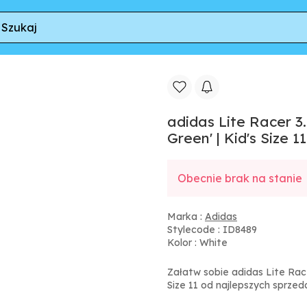
Loop K 'White Collegiate Green' | Kid's Size 11
adidas Lite Racer 3
Green' | Kid's Size 11
Obecnie brak na stanie
Marka :
Adidas
Stylecode : ID8489
Kolor : White
Załatw sobie adidas Lite Race
Size 11 od najlepszych sprz