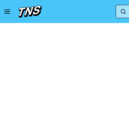
Do domu
Adidas
adidas Lite Racer 3.0 Hook & 