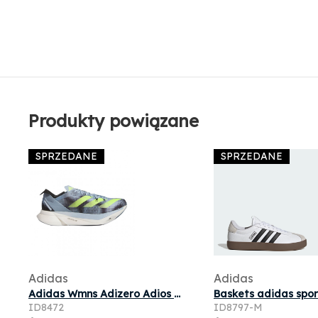
Produkty powiązane
SPRZEDANE
SPRZEDANE
Adidas
Adidas
Adidas Wmns Adizero Adios Pro 3 'Wonder Blue Lucid Lemon' | Women's Size 7
ID8472
ID8797-M