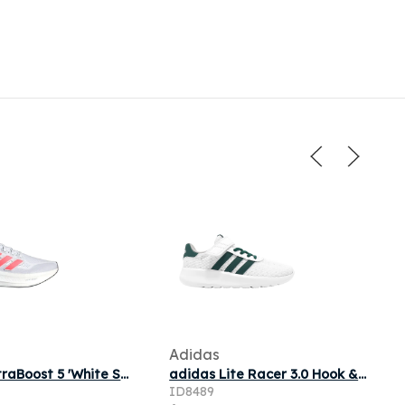
Adidas
adidas UltraBoost 5 'White Solar Red' | Men's Size 11.5
adidas Lite Racer 3.0 Hook & Loop K 'White Collegiate Green' | Kid's Size 11
ID8489