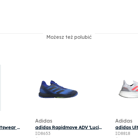
Możesz też polubić
Adidas
Adidas
Baskets adidas sportswear Vl Court 3.0 W M pour Homme
adidas Rapidmove ADV 'Lucid Blue Legend Ink' | Men's Size 12.5
ID8653
ID8818