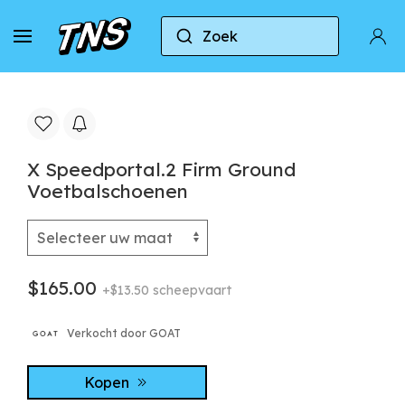
Zoek
Naar huis
Adidas
X Speedportal.2 Firm Ground
X Speedportal.2 Firm Ground
Voetbalschoenen
$165.00
+$13.50 scheepvaart
Verkocht door GOAT
Kopen