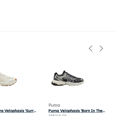
Puma
Puma Wmns Velophasis 'Surreal C' | Cream | Women's Size 6
Puma Velophasis 'Born In The 2000s' | Black | Men's Size 7.5
398219-05