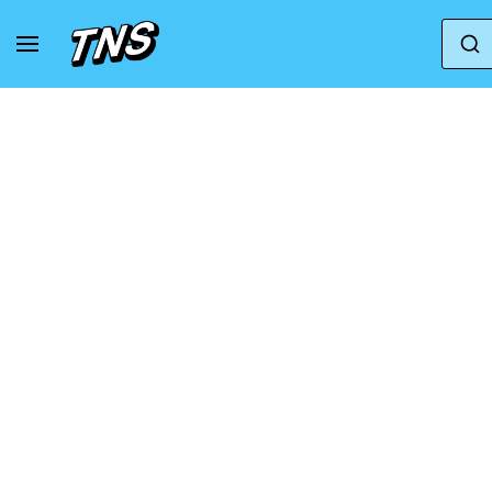
Naar huis
Puma
Puma Velophasis
Veloph