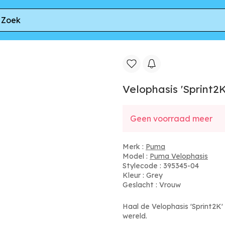
asis 'Sprint2K'
Velophasis 'Sprint2K
Geen voorraad meer
Merk :
Puma
Model :
Puma Velophasis
Stylecode : 395345-04
Kleur : Grey
Geslacht : Vrouw
Haal de Velophasis 'Sprint2K'
wereld.