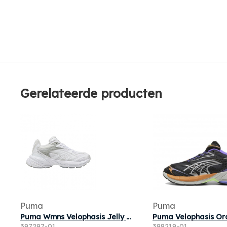
Gerelateerde producten
Puma
Puma
Puma Wmns Velophasis Jelly Glitter 'White Silver' | Women's Size 7
397297-01
398219-01