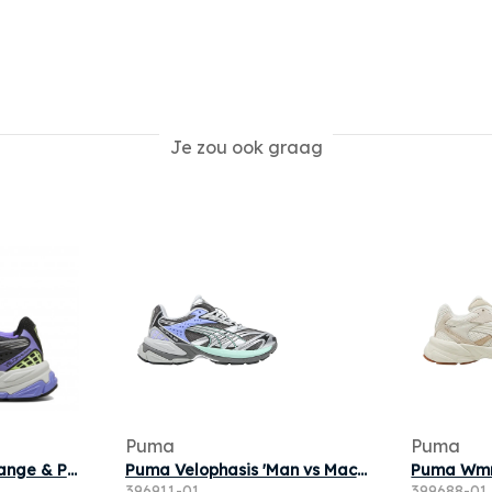
Je zou ook graag
Puma
Puma
Puma Velophasis Orange & Purple
Puma Velophasis 'Man vs Machine' | Grey | Men's Size 12
396911-01
399688-01