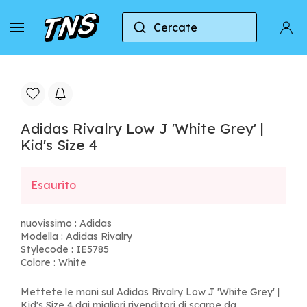
Cercate
Casa
Adidas
Adidas Rivalry
Adidas Rivalry
Adidas Rivalry Low J 'White Grey' |
Kid's Size 4
Esaurito
nuovissimo :
Adidas
Modella :
Adidas Rivalry
Stylecode : IE5785
Colore : White
Mettete le mani sul Adidas Rivalry Low J 'White Grey' |
Kid's Size 4 dai migliori rivenditori di scarpe da