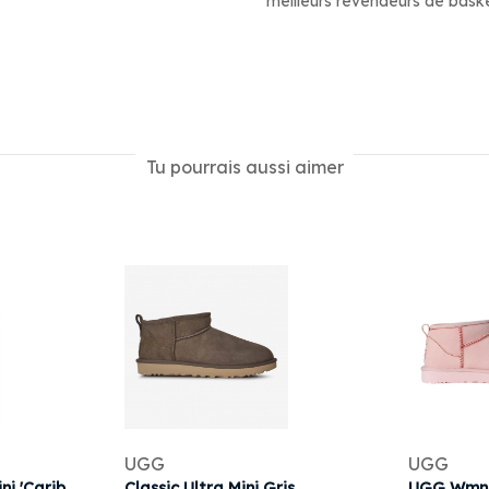
meilleurs revendeurs de bask
Tu pourrais aussi aimer
UGG
UGG
UGG Classic Ultra Mini 'Caribou Sapphire Ice' | Brown | Men's Size 10
Classic Ultra Mini Gris