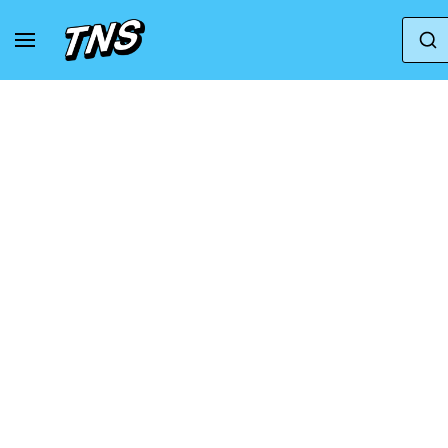
Accueil
UGG
UGG Ultra Mini
Ugg Classic