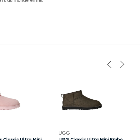
ets du monde entier.
UGG
UGG Wmns Classic Ultra Mini Love '26 'Rosetta' | Pink | Women's Size 6
UGG Classic Ultra Mini Embossed 'Dense Smoke' | Grey | Men's Size 11