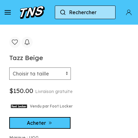
Rechercher
Accueil
UGG
UGG Tazz
Tazz Beige
Tazz Beige
$150.00
Livraison gratuite
Vendu par Foot Locker
Acheter
Marque :
UGG