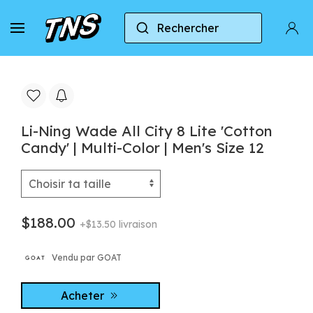
Rechercher
Accueil
Li Ning Way of Wade
Li-Ning Wade All C
Li-Ning Wade All City 8 Lite 'Cotton
Candy' | Multi-Color | Men's Size 12
$188.00
+$13.50 livraison
Vendu par GOAT
Acheter