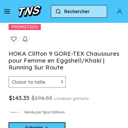
Rechercher
Accueil
Hoka
Hoka Clifton 9
HOKA Clifto
PROMOTION
HOKA Clifton 9 GORE-TEX Chaussures
pour Femme en Eggshell/Khaki |
Running Sur Route
$143.35
$196.53
Livraison gratuite
Vendu par SportsShoes
Acheter