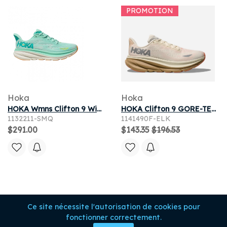
PROMOTION
Hoka
Hoka
HOKA Wmns Clifton 9 Wide 'Sea Foam Aqua Breeze' | Green | Women's Size 6.5
HOKA Clifton 9 GORE-TEX Chaussures pour Femme en Eggshell/Khaki | Running Sur Route
1132211-SMQ
1141490F-ELK
$291.00
$143.35
$196.53
Ce site nécessite l'autorisation de cookies pour
fonctionner correctement.