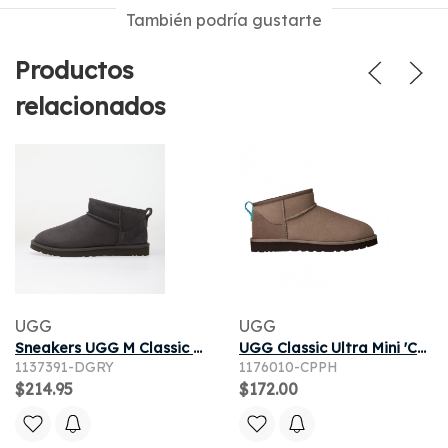
También podría gustarte
Productos
relacionados
UGG
UGG
Sneakers UGG M Classic Ultra Mini Dark Grey
UGG Classic Ultra Mini 'Caribou Sapphire Ice' | Brown | Men's Size 10
1137391-DGRY
1176010-CPPH
$214.95
$172.00