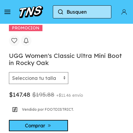
Busquen
Casa
UGG
UGG Ultra Mini
UGG Women's Cl
PROMOCION
UGG Women's Classic Ultra Mini Boot
in Rocky Oak
$147.48
$195.88
+$11.46 envío
Vendido por FOOTDISTRICT.
Comprar