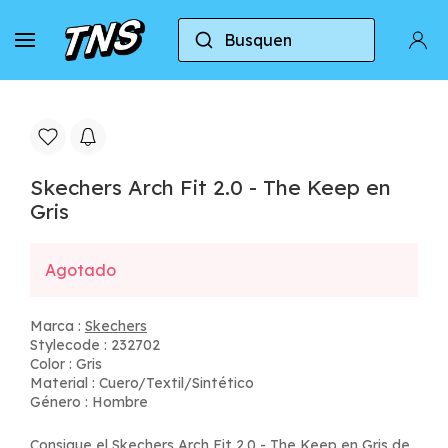
Busquen
Casa
Skechers
Skechers Arch Fit 2.0 - The Keep
Skechers Arch Fit 2.0 - The Keep en
Gris
Agotado
Marca :
Skechers
Stylecode : 232702
Color : Gris
Material : Cuero/Textil/Sintético
Género : Hombre
Consigue el Skechers Arch Fit 2.0 - The Keep en Gris de