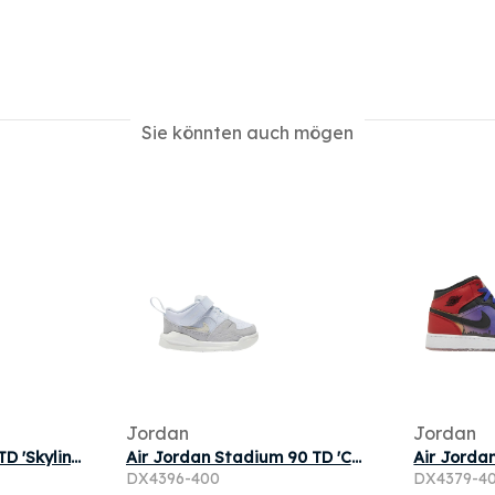
Sie könnten auch mögen
Jordan
Jordan
Air Jordan 1 Mid SS TD 'Skyline' | Blue | Infant Size 3
Air Jordan Stadium 90 TD 'Cobalt Bliss' | Blue | Infant Size 5
DX4396-400
DX4379-4