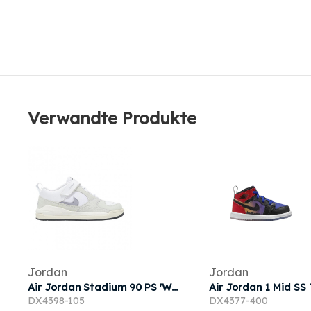
Verwandte Produkte
Jordan
Jordan
Air Jordan Stadium 90 PS 'White Indigo Haze Anthracite' | Kid's Size 3
DX4398-105
DX4377-400