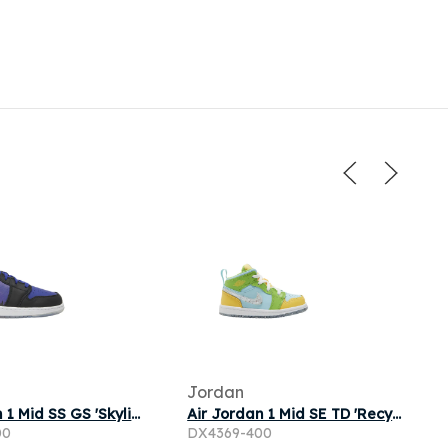
Jordan
Air Jordan 1 Mid SS GS 'Skyline' | Blue | Kid's Size 5.5
Air Jordan 1 Mid SE TD 'Recycled Grind' | Blue | Infant Size 8
00
DX4369-400