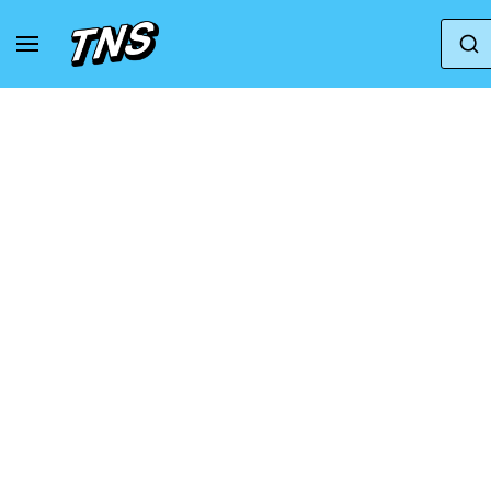
Zuhause
Jordan
Jordan Stadium 90 PS 'White Co