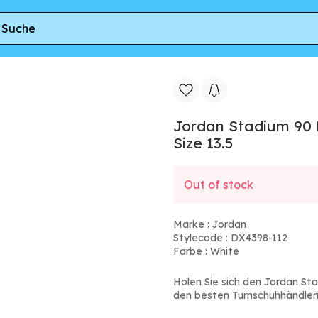
ol Grey Black' | Kid's Size 13.5
Jordan Stadium 90 P
Size 13.5
Out of stock
Marke :
Jordan
Stylecode : DX4398-112
Farbe : White
Holen Sie sich den Jordan Stad
den besten Turnschuhhändler