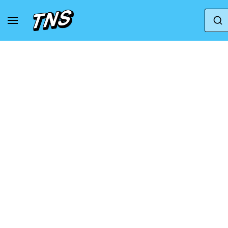
Главная
Adidas
Adidas Supernova
adida