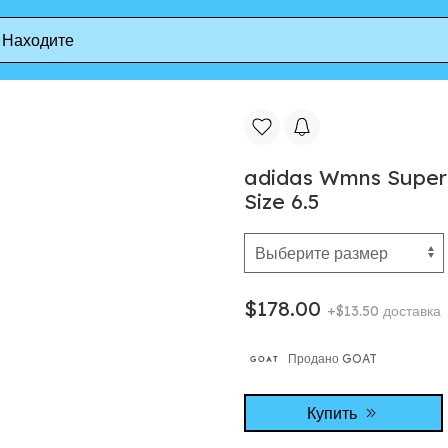
s Wmns Supernova Rise 3 'Cloud White' | Women's Size 6.5
adidas Wmns Supern
Size 6.5
$178.00
+$13.50 доставка
Продано GOAT
Купить