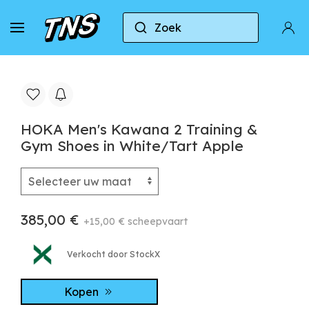
Zoek
Naar huis
Hoka
HOKA Men's Kawana 2 Training
HOKA Men's Kawana 2 Training &
Gym Shoes in White/Tart Apple
385,00 €
+15,00 € scheepvaart
Verkocht door StockX
Kopen