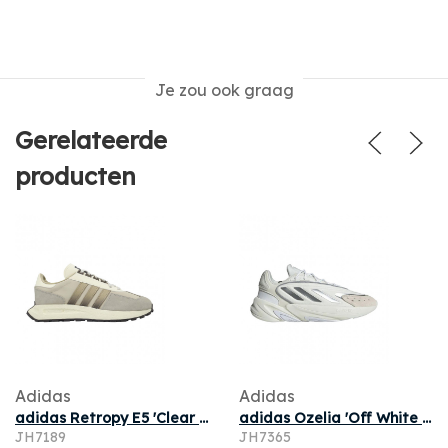
Je zou ook graag
Gerelateerde
producten
Adidas
Adidas
adidas Retropy E5 'Clear Brown Sesame' | Men's Size 10
adidas Ozelia 'Off White Silver Metallic White Tint' | Men's Size 4
JH7189
JH7365