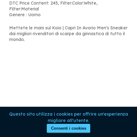
DTC Price Content: 245, Filter:Color:White,
Filter:Material
Genere : Uomo
Mettete le mani sul Koio | Capri In Avorio Men's Sneaker
dai migliori rivenditori di scarpe da ginnastica di tutto il
mondo.
Questo sito utilizza i cookies per offrire un'esperienza
migliore all'utente.
Consenti i cookies