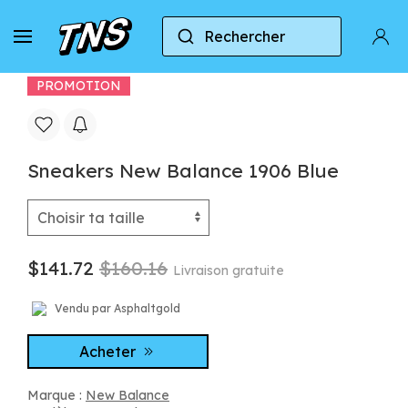
Rechercher
Accueil
New Balance
New Balance 1906R
PROMOTION
Sneakers New Balance 1906 Blue
$141.72
$160.16
Livraison gratuite
Vendu par Asphaltgold
Acheter
Marque :
New Balance