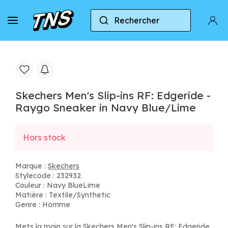
Rechercher
Accueil
Skechers
Skechers Men's Slip-ins RF: E
Skechers Men's Slip-ins RF: Edgeride -
Raygo Sneaker in Navy Blue/Lime
Hors stock
Marque :
Skechers
Stylecode : 232932
Couleur : Navy BlueLime
Matière : Textile/Synthetic
Genre : Homme
Mets la main sur la Skechers Men's Slip-ins RF: Edgeride