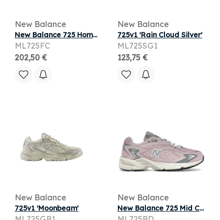
New Balance
New Balance
New Balance 725 Homme Chaussures - Beige - Taille: 40 - Cuir suédé - Foot Locker
725v1 'Rain Cloud Silver'
ML725FC
ML725SG1
202,50 €
123,75 €
New Balance
New Balance
725v1 'Moonbeam'
New Balance 725 Mid Century Pink
ML725GB1
ML725BD