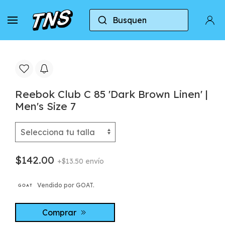
Busquen
Casa
Reebok
Reebok Club C 85
Reebok Cl
Reebok Club C 85 'Dark Brown Linen' |
Men's Size 7
$142.00
+$13.50 envío
Vendido por GOAT.
Comprar