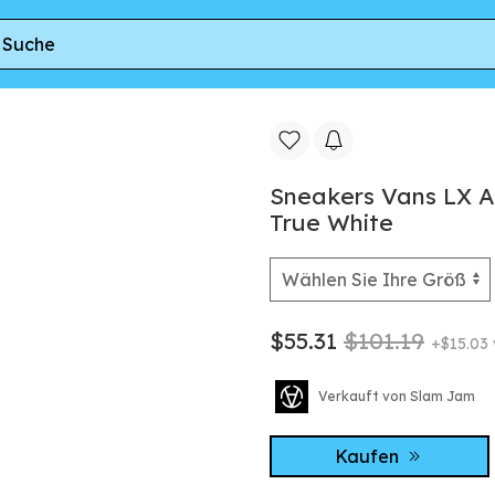
 Vans LX Authentic 44 Ripstop Marshmallow/ True White
Sneakers Vans LX A
True White
$55.31
$101.19
+$15.03
Verkauft von Slam Jam
Kaufen