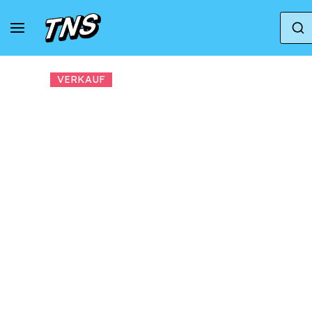
Zuhause
Vans
Vans Authentic
Sneakers
VERKAUF