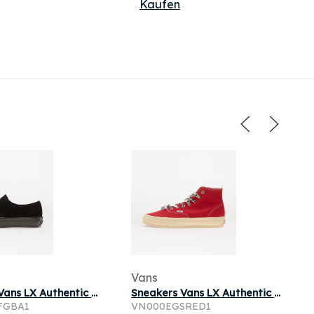
Kaufen
Vans
Sneakers Vans LX Authentic Ease Black/Faded Black
Sneakers Vans LX Authentic HI 2.0 Red
FGBA1
VN000EGSRED1