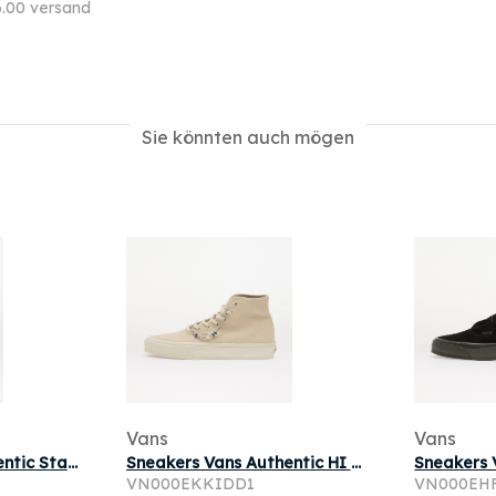
.00 versand
Sie könnten auch mögen
Vans
Vans
Sneakers Vans Authentic Stackform Incense/Black
Sneakers Vans Authentic HI 2.0 Turtledove/Gold
VN000EKKIDD1
VN000EH