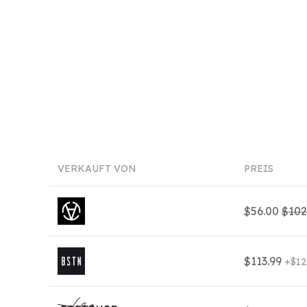
VERKAUFT VON
PREIS
$56.00
$102
$113.99
+$12