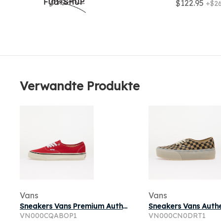
$122.95
+$26
Verwandte Produkte
Vans
Vans
Sneakers Vans Premium Authentic Reissue 44 LX Racing Red
VN000CQABOP1
VN000CN0DRT1